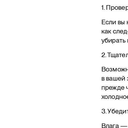
1. Прове
Если вы 
как след
убирать 
2. Тщате
Возможно
в вашей 
прежде ч
холодное
3. Убеди
Влага — 