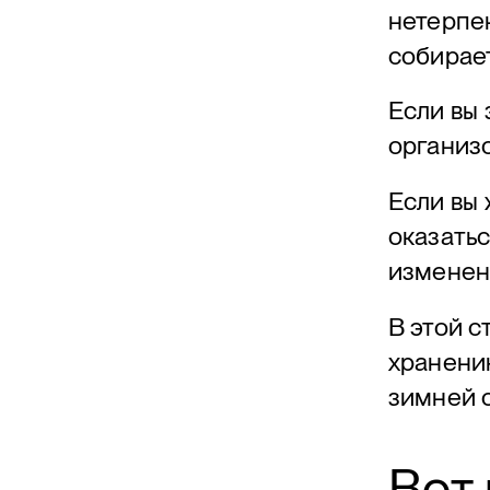
нетерпен
собирае
Если вы 
организ
Если вы 
оказатьс
изменени
В этой с
хранению
зимней 
Вот