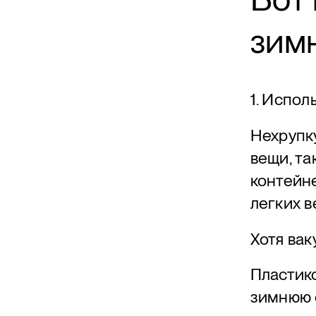
зим
1. Испол
Нехрупк
вещи, та
контейн
легких 
Хотя ва
Пластик
зимнюю о