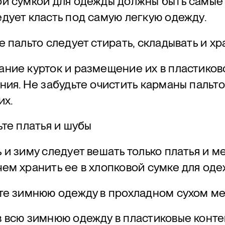
ой сумкой для одежды должны быть самые
дует класть под самую легкую одежду.
е пальто следует стирать, складывать и хр
ание курток и размещение их в пластико
ния. Не забудьте очистить карманы пальто
их.
ьте платья и шубы
 и зиму следует вешать только платья и ме
ем хранить ее в хлопковой сумке для оде
ите зимнюю одежду в прохладном сухом м
 всю зимнюю одежду в пластиковые конте