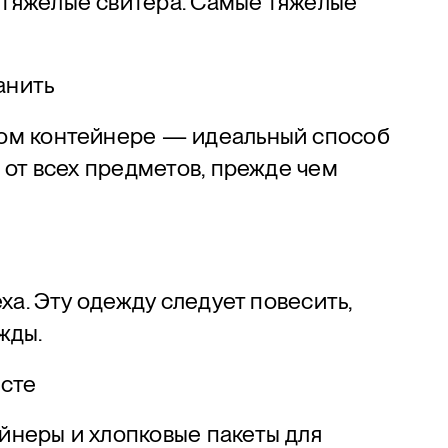
 тяжелые свитера. Самые тяжелые
анить
вом контейнере — идеальный способ
 от всех предметов, прежде чем
ха. Эту одежду следует повесить,
жды.
есте
йнеры и хлопковые пакеты для