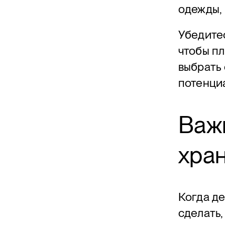
одежды, 
Убедитес
чтобы пл
выбрать 
потенци
Важ
хра
Когда де
сделать,