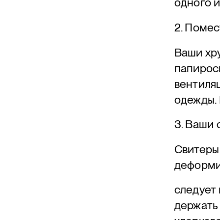
одного и
2. Помес
Ваши хру
папиросн
вентиляц
одежды. 
3. Ваши
Свитеры 
деформи
следует 
держать 