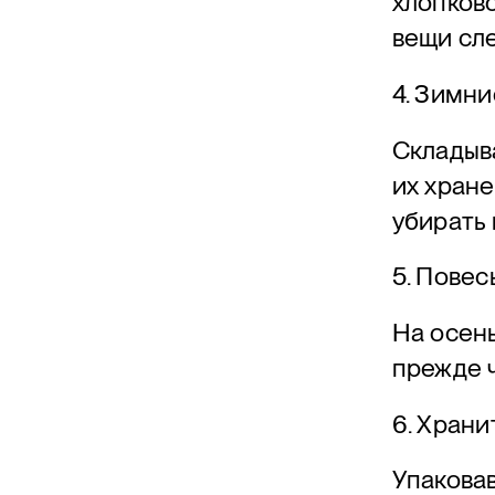
хлопков
вещи сле
4. Зимни
Складыв
их хране
убирать 
5. Повес
На осень
прежде ч
6. Хран
Упаковав