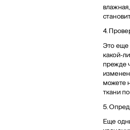
влажная,
становит
4. Пров
Это еще 
какой-ли
прежде ч
изменени
можете н
ткани по
5. Опред
Еще одни